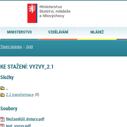
MINISTERSTVO
VZDĚLÁVÁNÍ
MLÁDEŽ
Titulní stránka
|
Zpět
KE STAŽENÍ: VYZVY_2.1
Složky
..
2.1 transformace
(8)
Soubory
Nejčastější dotazy.pdf
text_vyzvy.pdf