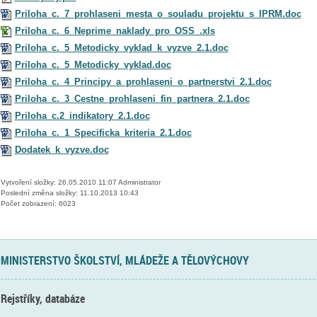
Priloha_c._7_prohlaseni_mesta_o_souladu_projektu_s_IPRM.doc
Priloha_c._6_Neprime_naklady_pro_OSS_.xls
Priloha_c._5_Metodicky_vyklad_k_vyzve_2.1.doc
Priloha_c._5_Metodicky_vyklad.doc
Priloha_c._4_Principy_a_prohlaseni_o_partnerstvi_2.1.doc
Priloha_c._3_Cestne_prohlaseni_fin_partnera_2.1.doc
Priloha_c.2_indikatory_2.1.doc
Priloha_c._1_Specificka_kriteria_2.1.doc
Dodatek_k_vyzve.doc
Vytvoření složky: 26.05.2010 11:07 Administrator
Poslední změna složky: 11.10.2013 10:43
Počet zobrazení: 6023
MINISTERSTVO ŠKOLSTVÍ, MLÁDEŽE A TĚLOVÝCHOVY
Rejstříky, databáze