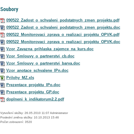
Soubory
090522_Zadost_o_schvaleni_podstatnych_zmen_projektu.pdf
090522_Zadost_o_schvaleni_podstatnych_zmen_projektu.doc
090522_Monitorovaci_zprava_o_realizaci_projektu_OPVK.pdf
090522_Monitorovaci_zprava_o_realizaci_projektu_OPVK.doc
Vzor_Zavazna_prihlaska_zajemce_na_kurs.doc
Vzor_Smlouvy_o_partnerstvi_cb.doc
Vzor_Smlouvy_o_partnerstvi_barva.doc
Vzor_anotace_schvalene_IPn.doc
Prilohy_MZ.xls
Prezentace_projektu_IPo.doc
Prezentace_projektu_GP.doc
doplneni_k_indikatorum2.2.pdf
Vytvoření složky: 26.05.2010 11:07 Administrator
Poslední změna složky: 10.10.2013 15:46
Počet zobrazení: 3520