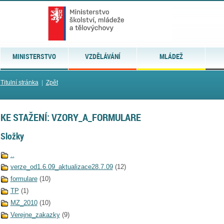
MINISTERSTVO
VZDĚLÁVÁNÍ
MLÁDEŽ
Titulní stránka
|
Zpět
KE STAŽENÍ: VZORY_A_FORMULARE
Složky
..
verze_od1.6.09_aktualizace28.7.09
(12)
formulare
(10)
TP
(1)
MZ_2010
(10)
Verejne_zakazky
(9)