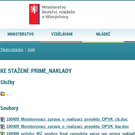
MINISTERSTVO
VZDĚLÁVÁNÍ
MLÁDEŽ
Titulní stránka
|
Zpět
KE STAŽENÍ: PRIME_NAKLADY
Složky
..
Soubory
100409_Monitorovaci_zprava_o_realizaci_projektu_OPVK_cb.doc
100409_Monitorovaci_zprava_o_realizaci_projektu_OPVK_bar.doc
100408_prilohy_MZ_souhrn_final_cernobila_verze_jen_prime_naklady