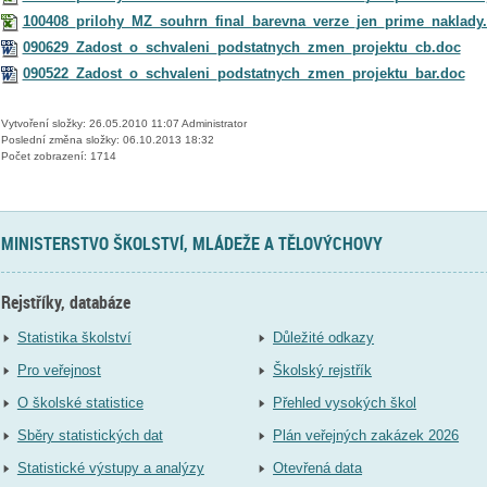
100408_prilohy_MZ_souhrn_final_barevna_verze_jen_prime_naklady.
090629_Zadost_o_schvaleni_podstatnych_zmen_projektu_cb.doc
090522_Zadost_o_schvaleni_podstatnych_zmen_projektu_bar.doc
Vytvoření složky: 26.05.2010 11:07 Administrator
Poslední změna složky: 06.10.2013 18:32
Počet zobrazení: 1714
MINISTERSTVO ŠKOLSTVÍ, MLÁDEŽE A TĚLOVÝCHOVY
Rejstříky, databáze
Statistika školství
Důležité odkazy
Pro veřejnost
Školský rejstřík
O školské statistice
Přehled vysokých škol
Sběry statistických dat
Plán veřejných zakázek 2026
Statistické výstupy a analýzy
Otevřená data