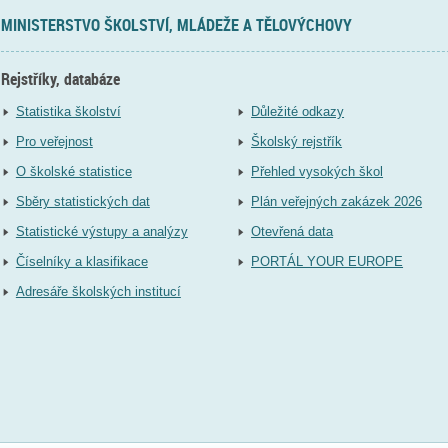
MINISTERSTVO ŠKOLSTVÍ, MLÁDEŽE A TĚLOVÝCHOVY
Rejstříky, databáze
Statistika školství
Důležité odkazy
Pro veřejnost
Školský rejstřík
O školské statistice
Přehled vysokých škol
Sběry statistických dat
Plán veřejných zakázek 2026
Statistické výstupy a analýzy
Otevřená data
Číselníky a klasifikace
PORTÁL YOUR EUROPE
Adresáře školských institucí