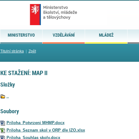
MINISTERSTVO
VZDĚLÁVÁNÍ
MLÁDEŽ
Titulní stránka
|
Zpět
KE STAŽENÍ: MAP II
Složky
..
Soubory
Priloha_Potvrzeni MHMP.docx
Priloha_Seznam skol v ORP dle IZO.xlsx
Priloha_Souhlas skoly.docx