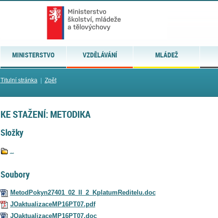
MINISTERSTVO
VZDĚLÁVÁNÍ
MLÁDEŽ
Titulní stránka
|
Zpět
KE STAŽENÍ: METODIKA
Složky
..
Soubory
MetodPokyn27401_02_II_2_KplatumReditelu.doc
JOaktualizaceMP16PT07.pdf
JOaktualizaceMP16PT07.doc