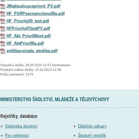
JMaktualizacepriorit_PV.pdf
HF_PSRPseznamclenu08a.pdf
HF_Priority09_text.pdf
HFPriority07textPV.pdf
HF_Akt_Prior08text.pdf
HF_AktPrior08a.pdf
ertifikacnirada_etodika.pdf
Vytvoření složky: 26.05.2010 11:07 Administrator
Poslední změna složky: 10.10.2013 12:38
Počet zobrazení: 2175
MINISTERSTVO ŠKOLSTVÍ, MLÁDEŽE A TĚLOVÝCHOVY
Rejstříky, databáze
Statistika školství
Důležité odkazy
Pro veřejnost
Školský rejstřík