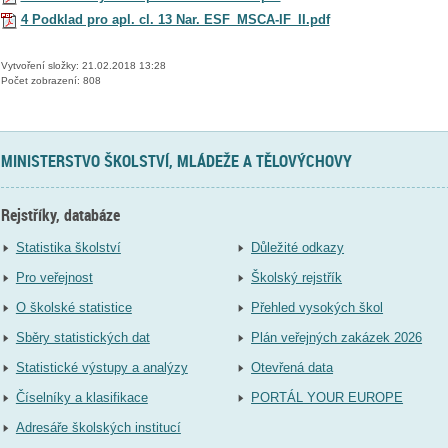
4 Podklad pro apl. cl. 13 Nar. ESF_MSCA-IF_II.pdf
Vytvoření složky: 21.02.2018 13:28
Počet zobrazení: 808
MINISTERSTVO ŠKOLSTVÍ, MLÁDEŽE A TĚLOVÝCHOVY
Rejstříky, databáze
Statistika školství
Důležité odkazy
Pro veřejnost
Školský rejstřík
O školské statistice
Přehled vysokých škol
Sběry statistických dat
Plán veřejných zakázek 2026
Statistické výstupy a analýzy
Otevřená data
Číselníky a klasifikace
PORTÁL YOUR EUROPE
Adresáře školských institucí