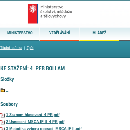
MINISTERSTVO
VZDĚLÁVÁNÍ
MLÁDEŽ
Titulní stránka
|
Zpět
KE STAŽENÍ: 4. PER ROLLAM
Složky
..
Soubory
1 Zaznam hlasovani_4 PR.pdf
2 Usneseni_MSCA-IF II_4 PR.pdf
3 Metodika vyberu operaci_MSCA-IF II.pdf