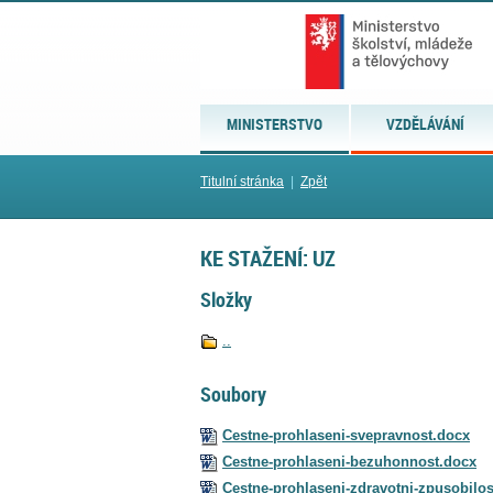
MINISTERSTVO
VZDĚLÁVÁNÍ
Titulní stránka
|
Zpět
KE STAŽENÍ: UZ
Složky
..
Soubory
Cestne-prohlaseni-svepravnost.docx
Cestne-prohlaseni-bezuhonnost.docx
Cestne-prohlaseni-zdravotni-zpusobilo