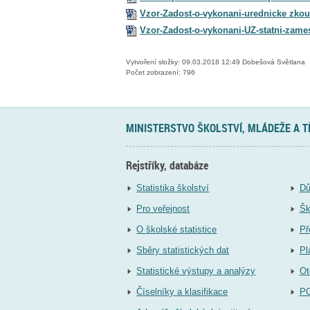
Vzor-Zadost-o-vykonani-urednicke zko
Vzor-Zadost-o-vykonani-UZ-statni-zame
Vytvoření složky: 09.03.2018 12:49 Dobešová Světlana
Počet zobrazení: 796
MINISTERSTVO ŠKOLSTVÍ, MLÁDEŽE A 
Rejstříky, databáze
Statistika školství
Dů
Pro veřejnost
Šk
O školské statistice
Př
Sběry statistických dat
Pl
Statistické výstupy a analýzy
Ot
Číselníky a klasifikace
P