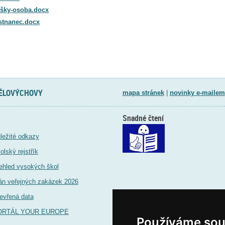
ušky-osoba.docx
stnanec.docx
TĚLOVÝCHOVY
mapa stránek
|
novinky e-mailem
Snadné čtení
ležité odkazy
olský rejstřík
ehled vysokých škol
án veřejných zakázek 2026
evřená data
ORTÁL YOUR EUROPE
Používáme sou