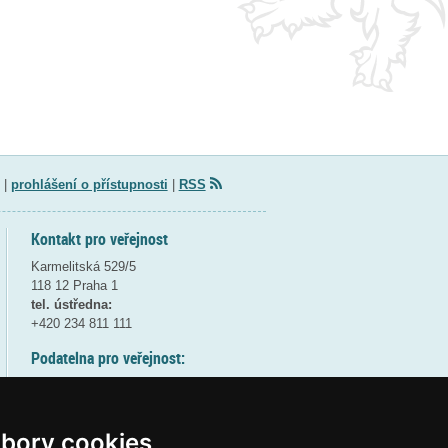
|
prohlášení o přístupnosti
|
RSS
Kontakt pro veřejnost
Karmelitská 529/5
118 12 Praha 1
tel. ústředna:
+420 234 811 111
Podatelna pro veřejnost:
pondělí a středa - 7:30-17:00
úterý a čtvrtek - 7:30-15:30
pátek - 7:30-14:00
bory cookies