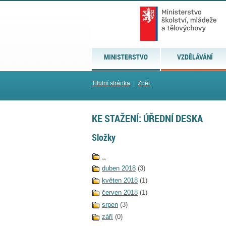
MINISTERSTVO
VZDĚLÁVÁNÍ
Titulní stránka
|
Zpět
KE STAŽENÍ: ÚŘEDNÍ DESKA
Složky
..
duben 2018
(3)
květen 2018
(1)
červen 2018
(1)
srpen
(3)
září
(0)