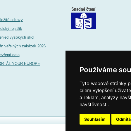
Snadné čtení
ležité odkazy
olský rejstřík
ehled vysokých škol
án veřejných zakázek 2026
evřená data
ORTÁL YOUR EUROPE
Používáme sou
Tyto webové stránky po
cílem vylepšení uživat
a reklam, analýzy návš
návštěvnosti.
Souhlasím
Odmít