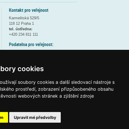
Kontakt pro veřejnost
Karmelitská 529/5
118 12 Praha 1
tel. ústředna:
+420 234 811 111
Podatelna pro veřejnost:
pondělí a středa - 7:30-17:00
úterý a čtvrtek - 7:30-15:30
pátek - 7:30-14:00
bory cookies
8:30 - 9:30 - bezpečnostní přestávka
(více informací
ZDE
)
užívají soubory cookies a další sledovací nástroje s
elského prostředí, zobrazení přizpůsobeného obsahu
Elektronická podatelna:
těvnosti webových stránek a zjištění zdroje
posta@msmt
gov
cz
ID datové schránky:
vidaawt
ám
Upravit mé předvolby