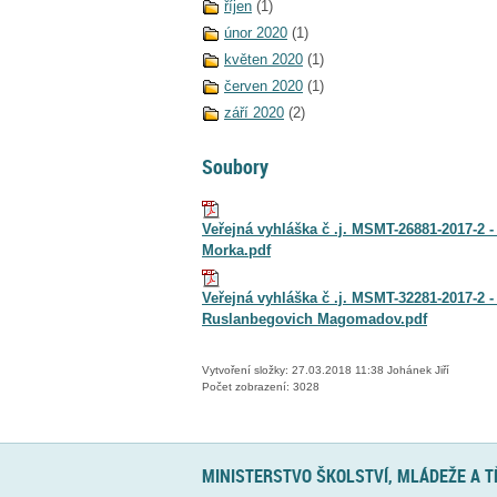
říjen
(1)
únor 2020
(1)
květen 2020
(1)
červen 2020
(1)
září 2020
(2)
Soubory
Veřejná vyhláška č .j. MSMT-26881-2017-2 -
Morka.pdf
Veřejná vyhláška č .j. MSMT-32281-2017-2 -
Ruslanbegovich Magomadov.pdf
Vytvoření složky: 27.03.2018 11:38 Johánek Jiří
Počet zobrazení: 3028
MINISTERSTVO ŠKOLSTVÍ, MLÁDEŽE A 