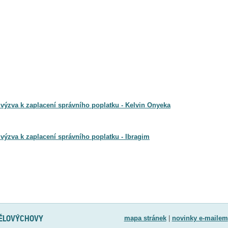
 výzva k zaplacení správního poplatku - Kelvin Onyeka
 výzva k zaplacení správního poplatku - Ibragim
TĚLOVÝCHOVY
mapa stránek
|
novinky e-mailem