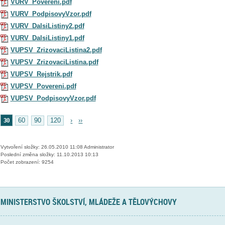
VURV_Povereni.pdf
VURV_PodpisovyVzor.pdf
VURV_DalsiListiny2.pdf
VURV_DalsiListiny1.pdf
VUPSV_ZrizovaciListina2.pdf
VUPSV_ZrizovaciListina.pdf
VUPSV_Rejstrik.pdf
VUPSV_Povereni.pdf
VUPSV_PodpisovyVzor.pdf
30
60
90
120
›
››
Vytvoření složky: 26.05.2010 11:08 Administrator
Poslední změna složky: 11.10.2013 10:13
Počet zobrazení: 9254
MINISTERSTVO ŠKOLSTVÍ, MLÁDEŽE A TĚLOVÝCHOVY