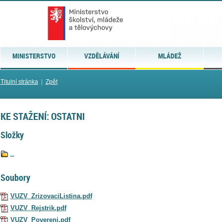
MINISTERSTVO
VZDĚLÁVÁNÍ
MLÁDEŽ
Titulní stránka
|
Zpět
KE STAŽENÍ: OSTATNI
Složky
..
Soubory
VUZV_ZrizovaciListina.pdf
VUZV_Rejstrik.pdf
VUZV_Povereni.pdf