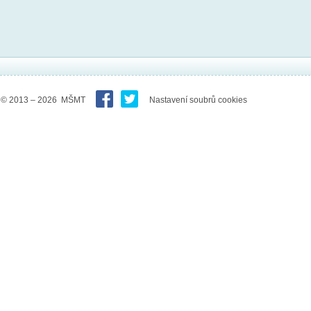
© 2013 – 2026 MŠMT
Nastavení soubrů cookies