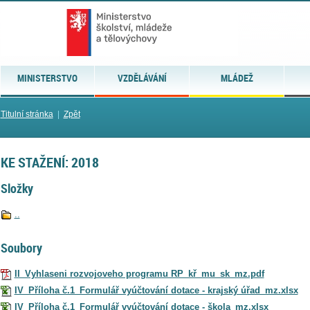
MINISTERSTVO
VZDĚLÁVÁNÍ
MLÁDEŽ
Titulní stránka
|
Zpět
KE STAŽENÍ: 2018
Složky
..
Soubory
II_Vyhlaseni rozvojoveho programu RP_kř_mu_sk_mz.pdf
IV_Příloha č.1_Formulář vyúčtování dotace - krajský úřad_mz.xlsx
IV_Příloha č.1_Formulář vyúčtování dotace - škola_mz.xlsx