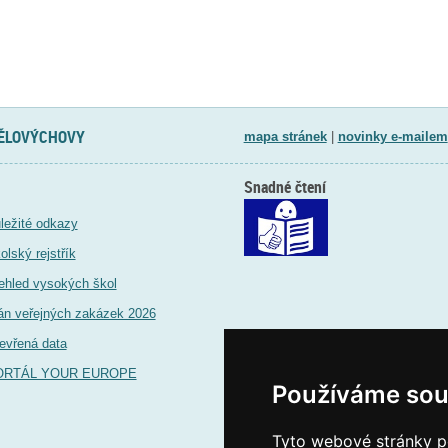
TĚLOVÝCHOVY
mapa stránek
|
novinky e-mailem
Snadné čtení
ležité odkazy
olský rejstřík
ehled vysokých škol
án veřejných zakázek 2026
evřená data
ORTÁL YOUR EUROPE
Používáme sou
Tyto webové stránky po