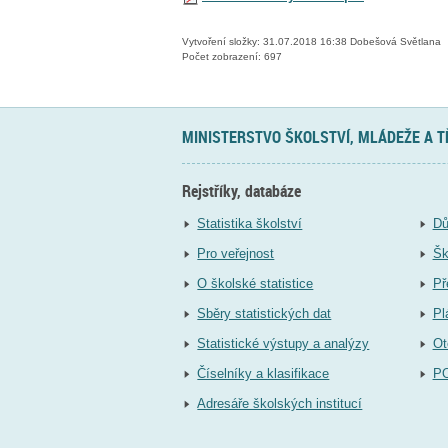
Vytvoření složky: 31.07.2018 16:38 Dobešová Světlana
Počet zobrazení: 697
MINISTERSTVO ŠKOLSTVÍ, MLÁDEŽE A 
Rejstříky, databáze
Statistika školství
Dů
Pro veřejnost
Šk
O školské statistice
Př
Sběry statistických dat
Pl
Statistické výstupy a analýzy
Ot
Číselníky a klasifikace
P
Adresáře školských institucí