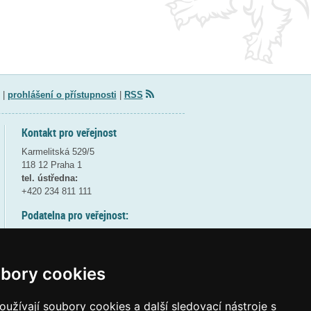
|
prohlášení o přístupnosti
|
RSS
Kontakt pro veřejnost
Karmelitská 529/5
118 12 Praha 1
tel. ústředna:
+420 234 811 111
Podatelna pro veřejnost:
pondělí a středa - 7:30-17:00
úterý a čtvrtek - 7:30-15:30
pátek - 7:30-14:00
bory cookies
8:30 - 9:30 - bezpečnostní přestávka
(více informací
ZDE
)
užívají soubory cookies a další sledovací nástroje s