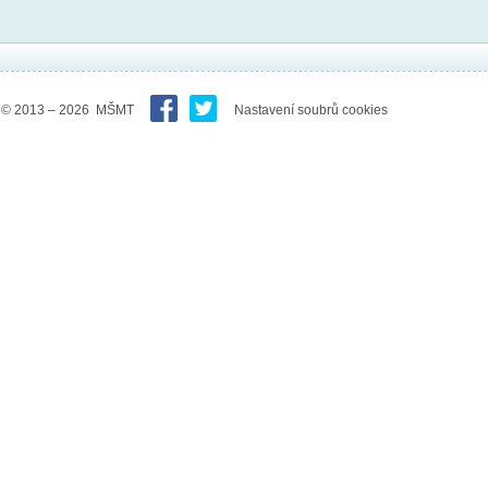
© 2013 – 2026 MŠMT
Nastavení soubrů cookies