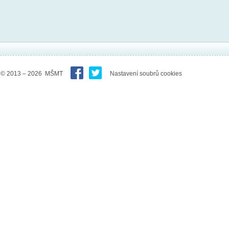
© 2013 – 2026 MŠMT
Nastavení soubrů cookies