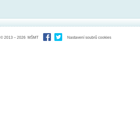
© 2013 – 2026 MŠMT
Nastavení soubrů cookies