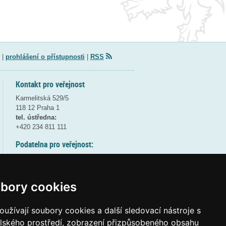
|
prohlášení o přístupnosti
|
RSS
Kontakt pro veřejnost
Karmelitská 529/5
118 12 Praha 1
tel. ústředna:
+420 234 811 111
Podatelna pro veřejnost:
pondělí a středa - 7:30-17:00
úterý a čtvrtek - 7:30-15:30
pátek - 7:30-14:00
bory cookies
8:30 - 9:30 - bezpečnostní přestávka
(více informací
ZDE
)
užívají soubory cookies a další sledovací nástroje s
elského prostředí, zobrazení přizpůsobeného obsahu
Elektronická podatelna: