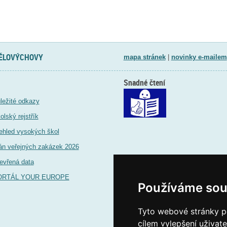
TĚLOVÝCHOVY
mapa stránek
|
novinky e-mailem
Snadné čtení
ležité odkazy
olský rejstřík
ehled vysokých škol
án veřejných zakázek 2026
evřená data
ORTÁL YOUR EUROPE
Používáme sou
Tyto webové stránky po
cílem vylepšení uživat