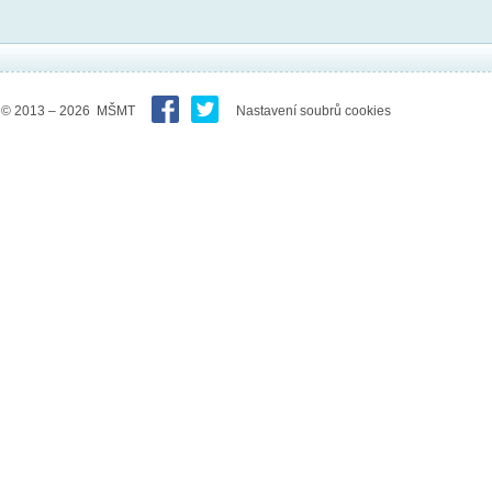
© 2013 – 2026 MŠMT
Nastavení soubrů cookies