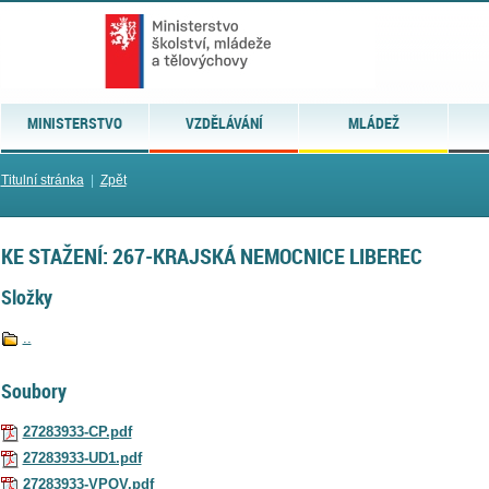
MINISTERSTVO
VZDĚLÁVÁNÍ
MLÁDEŽ
Titulní stránka
|
Zpět
KE STAŽENÍ: 267-KRAJSKÁ NEMOCNICE LIBEREC
Složky
..
Soubory
27283933-CP.pdf
27283933-UD1.pdf
27283933-VPOV.pdf