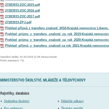
27283933-ZOC-2015.pdf
27283933-ZOC-2016.pdf
27283933-ZOC-2017.pdf
27283933-ZPJ.pdf
Přehled příjmů z transferu znalostí_2018-Krajská nemocnice Liberec
Prehled_prijmu_z_transferu_znalosti_za_rok_2019-Krajská nemocnic
Prehled_prijmu_z_transferu_znalosti_za_rok_2020-Krajská nemocnic
Přehled_příjmů_z_transferu_znalostí za rok_2021-Krajská nemocnice
Vytvoření složky: 01.04.2019 11:39 Santus Arnold
Počet zobrazení: 711
MINISTERSTVO ŠKOLSTVÍ, MLÁDEŽE A TĚLOVÝCHOVY
Rejstříky, databáze
Statistika školství
Důležité odkazy
Pro veřejnost
Školský rejstřík