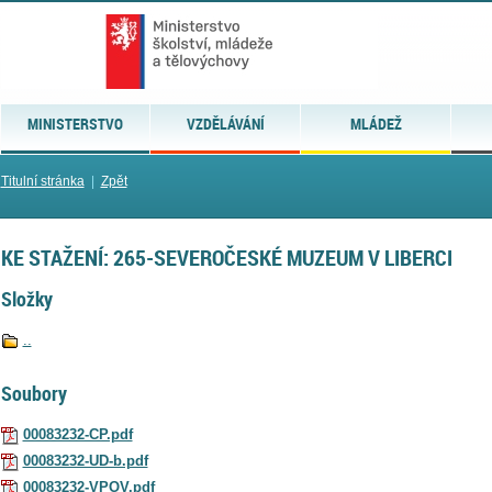
MINISTERSTVO
VZDĚLÁVÁNÍ
MLÁDEŽ
Titulní stránka
|
Zpět
KE STAŽENÍ: 265-SEVEROČESKÉ MUZEUM V LIBERCI
Složky
..
Soubory
00083232-CP.pdf
00083232-UD-b.pdf
00083232-VPOV.pdf