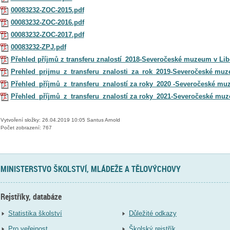
00083232-ZOC-2015.pdf
00083232-ZOC-2016.pdf
00083232-ZOC-2017.pdf
00083232-ZPJ.pdf
Přehled příjmů z transferu znalostí_2018-Severočeské muzeum v Lib
Prehled_prijmu_z_transferu_znalosti_za_rok_2019-Severočeské muze
Přehled_příjmů_z_transferu_znalostí za roky_2020 -Severočeské muze
Přehled_příjmů_z_transferu_znalostí za roky_2021-Severočeské muze
Vytvoření složky: 26.04.2019 10:05 Santus Arnold
Počet zobrazení: 767
MINISTERSTVO ŠKOLSTVÍ, MLÁDEŽE A TĚLOVÝCHOVY
Rejstříky, databáze
Statistika školství
Důležité odkazy
Pro veřejnost
Školský rejstřík