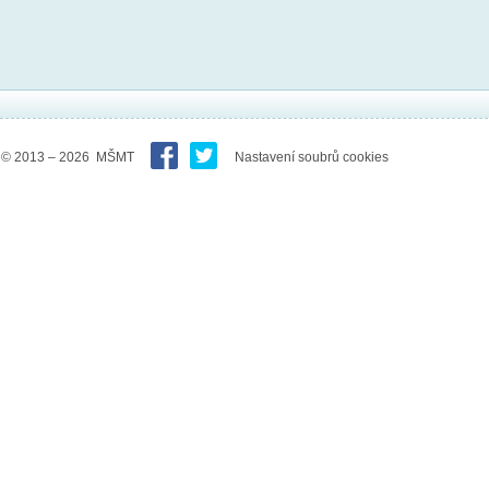
© 2013 – 2026 MŠMT
Nastavení soubrů cookies