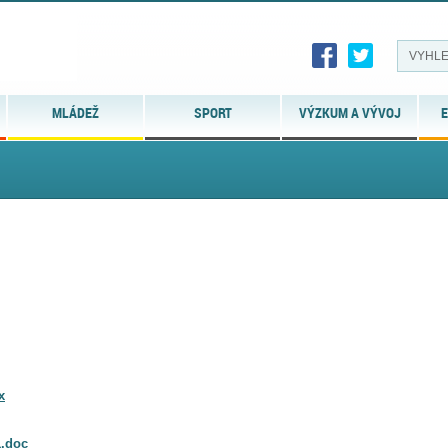
MLÁDEŽ
SPORT
VÝZKUM A VÝVOJ
E
x
1.doc