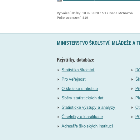
Vytvoření složky: 10.02.2020 15:17 Ivana Michalová
Počet zobrazení: 819
MINISTERSTVO ŠKOLSTVÍ, MLÁDEŽE A 
Rejstříky, databáze
Statistika školství
Dů
Pro veřejnost
Šk
O školské statistice
Př
Sběry statistických dat
Pl
Statistické výstupy a analýzy
Ot
Číselníky a klasifikace
P
Adresáře školských institucí