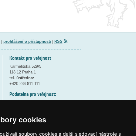
|
prohlášení o přístupnosti
|
RSS
Kontakt pro veřejnost
Karmelitská 529/5
118 12 Praha 1
tel. ústředna:
+420 234 811 111
Podatelna pro veřejnost:
pondělí a středa - 7:30-17:00
úterý a čtvrtek - 7:30-15:30
pátek - 7:30-14:00
bory cookies
8:30 - 9:30 - bezpečnostní přestávka
(více informací
ZDE
)
užívají soubory cookies a další sledovací nástroje s