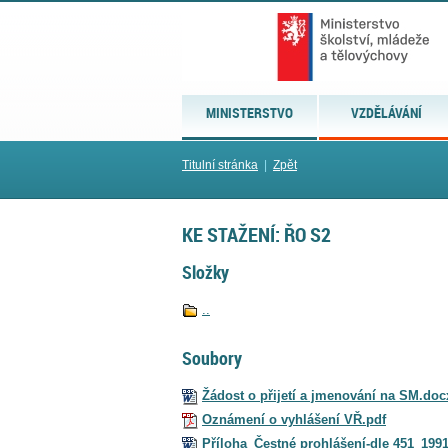
MINISTERSTVO
VZDĚLÁVÁNÍ
Titulní stránka
|
Zpět
KE STAŽENÍ: ŘO S2
Složky
..
Soubory
Žádost o přijetí a jmenování na SM.doc
Oznámení o vyhlášení VŘ.pdf
Příloha_Čestné prohlášení-dle 451_199