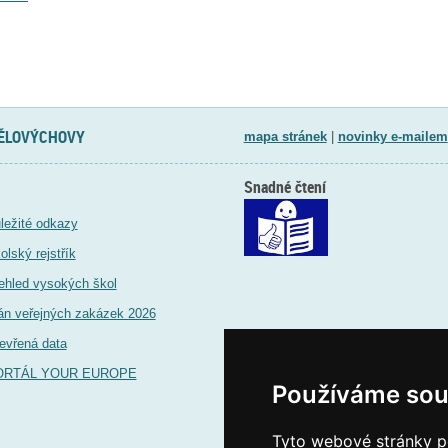
TĚLOVÝCHOVY
mapa stránek
|
novinky e-mailem
Snadné čtení
ležité odkazy
olský rejstřík
ehled vysokých škol
án veřejných zakázek 2026
evřená data
ORTÁL YOUR EUROPE
Používáme sou
Tyto webové stránky po