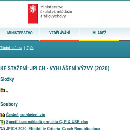
MINISTERSTVO
VZDĚLÁVÁNÍ
MLÁDEŽ
Titulní stránka
|
Zpět
KE STAŽENÍ: JPI CH - VYHLÁŠENÍ VÝZVY (2020)
Složky
..
Soubory
Čestné prohlášení.zip
Specifikace nákladů projektu C, P & USE.xlsx
JPICH 2020_Eligibility Criteria_Czech Republic.docx