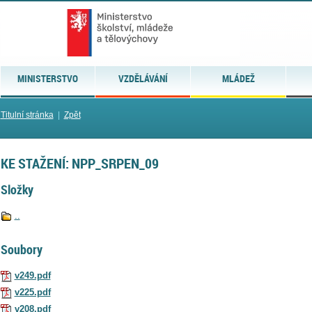
MINISTERSTVO
VZDĚLÁVÁNÍ
MLÁDEŽ
Titulní stránka
|
Zpět
KE STAŽENÍ: NPP_SRPEN_09
Složky
..
Soubory
v249.pdf
v225.pdf
v208.pdf