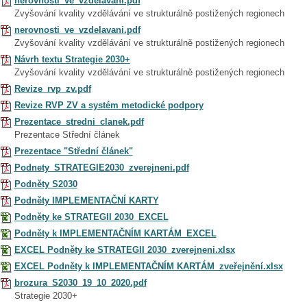
nerovnosti_ve_vzdelavani.pdf
Zvyšování kvality vzdělávání ve strukturálně postižených regionech
nerovnosti_ve_vzdelavani.pdf
Zvyšování kvality vzdělávání ve strukturálně postižených regionech
Návrh textu Strategie 2030+
Zvyšování kvality vzdělávání ve strukturálně postižených regionech
Revize_rvp_zv.pdf
Revize RVP ZV a systém metodické podpory
Prezentace_stredni_clanek.pdf
Prezentace Střední článek
Prezentace "Střední článek"
Podnety_STRATEGIE2030_zverejneni.pdf
Podněty S2030
Podněty IMPLEMENTAČNÍ KARTY
Podněty ke STRATEGII 2030_EXCEL
Podněty k IMPLEMENTAČNÍM KARTÁM_EXCEL
EXCEL Podněty ke STRATEGII 2030_zverejneni.xlsx
EXCEL Podněty k IMPLEMENTAČNÍM KARTÁM_zveřejnění.xlsx
brozura_S2030_19_10_2020.pdf
Strategie 2030+