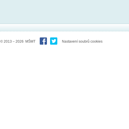
© 2013 – 2026 MŠMT
Nastavení soubrů cookies