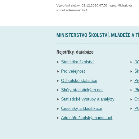
Vytvoření složky: 02.12.2020 07:56 Ivana Michalová
Počet zobrazení: 424
MINISTERSTVO ŠKOLSTVÍ, MLÁDEŽE A 
Rejstříky, databáze
Statistika školství
Dů
Pro veřejnost
Šk
O školské statistice
Př
Sběry statistických dat
Pl
Statistické výstupy a analýzy
Ot
Číselníky a klasifikace
P
Adresáře školských institucí