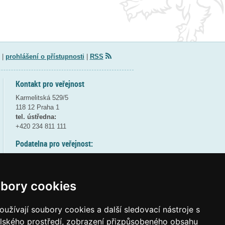
|
prohlášení o přístupnosti
|
RSS
Kontakt pro veřejnost
Karmelitská 529/5
118 12 Praha 1
tel. ústředna:
+420 234 811 111
Podatelna pro veřejnost:
pondělí a středa - 7:30-17:00
úterý a čtvrtek - 7:30-15:30
pátek - 7:30-14:00
bory cookies
8:30 - 9:30 - bezpečnostní přestávka
(více informací
ZDE
)
užívají soubory cookies a další sledovací nástroje s
elského prostředí, zobrazení přizpůsobeného obsahu
Elektronická podatelna: