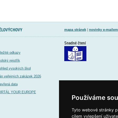
TĚLOVÝCHOVY
mapa stránek
|
novinky e-mailem
Snadné čtení
ležité odkazy
olský rejstřík
ehled vysokých škol
án veřejných zakázek 2026
evřená data
ORTÁL YOUR EUROPE
Používáme sou
Tyto webové stránky po
cílem vylepšení uživat