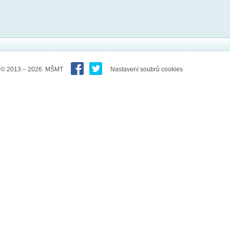
© 2013 – 2026 MŠMT
Nastavení soubrů cookies