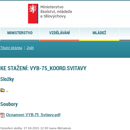
MINISTERSTVO
VZDĚLÁVÁNÍ
MLÁDEŽ
Titulní stránka
|
Zpět
KE STAŽENÍ: VYB-75_KOORD.SVITAVY
Složky
..
Soubory
Oznameni VYB-75_Svitavy.pdf
Vytvoření složky: 27.04.2021 12:30 Ivana Michalová