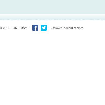
© 2013 – 2026 MŠMT
Nastavení soubrů cookies