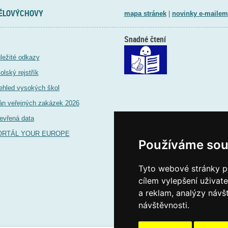
TĚLOVÝCHOVY
mapa stránek
|
novinky e-mailem
Snadné čtení
ležité odkazy
olský rejstřík
ehled vysokých škol
án veřejných zakázek 2026
evřená data
ORTÁL YOUR EUROPE
Používáme sou
Tyto webové stránky po
cílem vylepšení uživat
a reklam, analýzy návš
návštěvnosti.