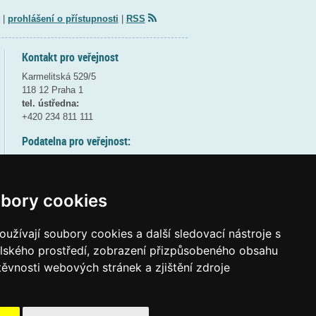
|
prohlášení o přístupnosti
|
RSS
Kontakt pro veřejnost
Karmelitská 529/5
118 12 Praha 1
tel. ústředna:
+420 234 811 111
Podatelna pro veřejnost:
pondělí a středa - 7:30-17:00
úterý a čtvrtek - 7:30-15:30
pátek - 7:30-14:00
bory cookies
8:30 - 9:30 - bezpečnostní přestávka
(více informací
ZDE
)
užívají soubory cookies a další sledovací nástroje s
elského prostředí, zobrazení přizpůsobeného obsahu
Elektronická podatelna:
těvnosti webových stránek a zjištění zdroje
posta@msmt
gov
cz
ID datové schránky:
vidaawt