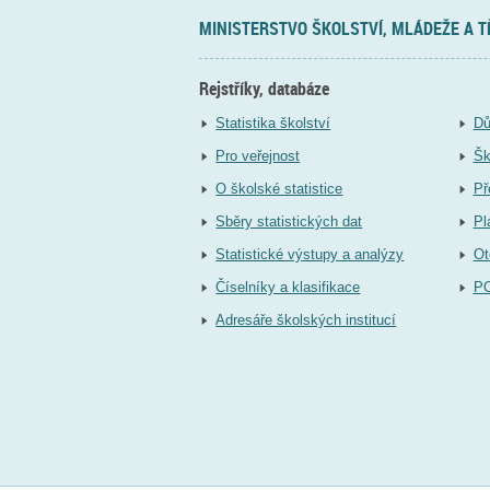
MINISTERSTVO ŠKOLSTVÍ, MLÁDEŽE A 
Rejstříky, databáze
Statistika školství
Dů
Pro veřejnost
Šk
O školské statistice
Př
Sběry statistických dat
Pl
Statistické výstupy a analýzy
Ot
Číselníky a klasifikace
P
Adresáře školských institucí