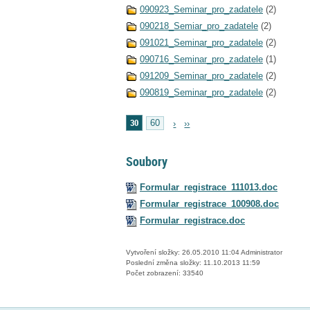
090923_Seminar_pro_zadatele
(2)
090218_Semiar_pro_zadatele
(2)
091021_Seminar_pro_zadatele
(2)
090716_Seminar_pro_zadatele
(1)
091209_Seminar_pro_zadatele
(2)
090819_Seminar_pro_zadatele
(2)
30
60
›
››
Soubory
Formular_registrace_111013.doc
Formular_registrace_100908.doc
Formular_registrace.doc
Vytvoření složky: 26.05.2010 11:04 Administrator
Poslední změna složky: 11.10.2013 11:59
Počet zobrazení: 33540