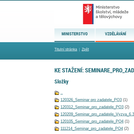
MINISTERSTVO
VZDĚLÁVÁNÍ
Titulní stránka
|
Zpět
KE STAŽENÍ: SEMINARE_PRO_ZA
Složky
..
120326_Seminar pro zadatele_PO3
(1)
120312_Seminar_pro_zadatele_PO3
(2)
120209_Seminar_pro_zadatele_Vyzva_6.
120105_Seminar_pro_zadatele_PO4
(1)
111214_Seminar_pro_zadatele_PO4
(2)