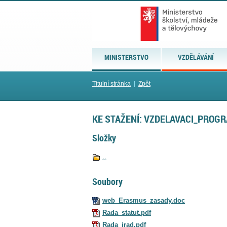
MINISTERSTVO
VZDĚLÁVÁNÍ
Titulní stránka
|
Zpět
KE STAŽENÍ: VZDELAVACI_PROG
Složky
..
Soubory
web_Erasmus_zasady.doc
Rada_statut.pdf
Rada_jrad.pdf