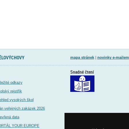
TĚLOVÝCHOVY
mapa stránek
|
novinky e-mailem
Snadné čtení
ležité odkazy
olský rejstřík
ehled vysokých škol
án veřejných zakázek 2026
evřená data
ORTÁL YOUR EUROPE