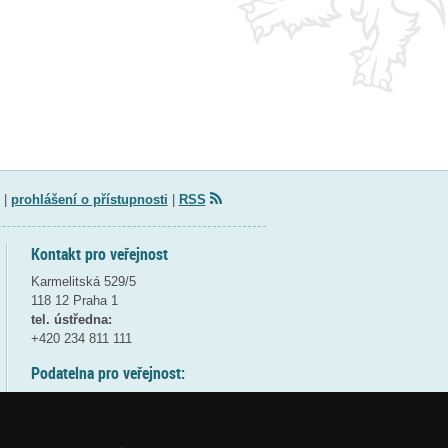
|
prohlášení o přístupnosti
|
RSS
Kontakt pro veřejnost
Karmelitská 529/5
118 12 Praha 1
tel. ústředna:
+420 234 811 111
Podatelna pro veřejnost:
pondělí a středa - 7:30-17:00
úterý a čtvrtek - 7:30-15:30
pátek - 7:30-14:00