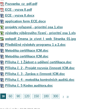
Pozvanka_cz_pdf.pdf
ECE - vyzva II.pdf
ECE - vyzva II.docx
application form ECE.docx
projekty vyřazené - prioritní osa 1.xlsx
výsledky výběrového řízení - prioritní osa 1.xls
webpdf_Zmena_je_zivot_I_web_Stranka_01.jpg
Předběžné výslekdy programu 1 a 2.doc
Metodika certifikace ICM.doc
Metodika certifikace ICM.doc
Příloha č. 1 Žádost o udělení certifikace.doc
Příloha č. 2 - Projekt rozvoje činnosti ICM.doc
Příloha č. 3 - Zpráva o činnosti ICM.doc
Příloha č. 4 - metodika kontrolních auditů.doc
Příloha č. 5 Kodex auditora.doc
30
60
90
120
150
180
300
›
››