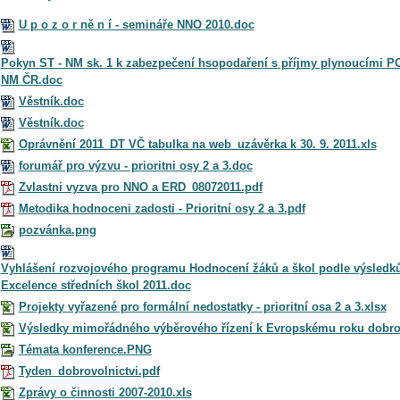
U p o z o r ně n í - semináře NNO 2010.doc
Pokyn ST - NM sk. 1 k zabezpečení hsopodaření s příjmy plynoucími 
NM ČR.doc
Věstník.doc
Věstník.doc
Oprávnění 2011_DT VČ tabulka na web_uzávěrka k 30. 9. 2011.xls
forumář pro výzvu - prioritni osy 2 a 3.doc
Zvlastni vyzva pro NNO a ERD_08072011.pdf
Metodika hodnoceni zadosti - Prioritní osy 2 a 3.pdf
pozvánka.png
Vyhlášení rozvojového programu Hodnocení žáků a škol podle výsledků 
Excelence středních škol 2011.doc
Projekty vyřazené pro formální nedostatky - prioritní osa 2 a 3.xlsx
Výsledky mimořádného výběrového řízení k Evropskému roku dobrov
Témata konference.PNG
Tyden_dobrovolnictvi.pdf
Zprávy o činnosti 2007-2010.xls