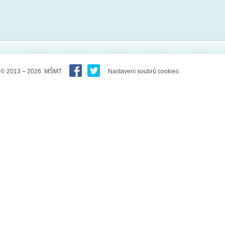
© 2013 – 2026 MŠMT
Nastavení soubrů cookies