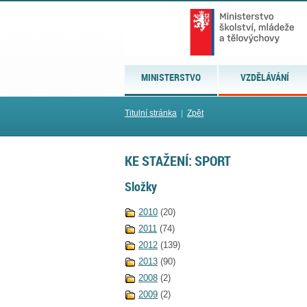
MINISTERSTVO
VZDĚLÁVÁNÍ
Titulní stránka
|
Zpět
KE STAŽENÍ: SPORT
Složky
2010
(20)
2011
(74)
2012
(139)
2013
(90)
2008
(2)
2009
(2)