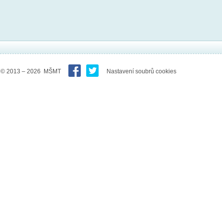
© 2013 – 2026 MŠMT
Nastavení soubrů cookies