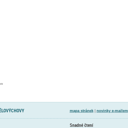
ava
TĚLOVÝCHOVY
mapa stránek
|
novinky e-mailem
Snadné čtení