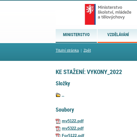
MINISTERSTVO
VZDĚLÁVÁNÍ
Titulní stránka
|
Zpět
KE STAŽENÍ: VYKONY_2022
Složky
..
Soubory
mv5122.pdf
mv5322.pdf
For5122.pdf