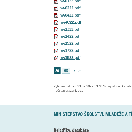
mv0122.pdf
mv0222.pdf
mv0422.pdf
mv4C22.pdf
mv1322.pdf
mv1422.pdf
mv1522.pdf
mv1722.pdf
mv1822.pdf
30
60
›
››
Vytvoření složky: 23.02.2022 13:48 Schejbalová Stanisl
Počet zobrazení: 961
MINISTERSTVO ŠKOLSTVÍ, MLÁDEŽE A 
Rejstříky, databáze