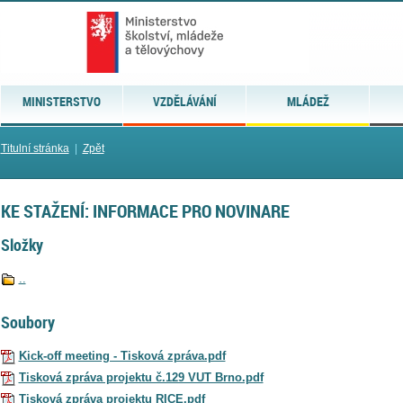
MINISTERSTVO
VZDĚLÁVÁNÍ
MLÁDEŽ
Titulní stránka
|
Zpět
KE STAŽENÍ: INFORMACE PRO NOVINARE
Složky
..
Soubory
Kick-off meeting - Tisková zpráva.pdf
Tisková zpráva projektu č.129 VUT Brno.pdf
Tisková zpráva projektu RICE.pdf