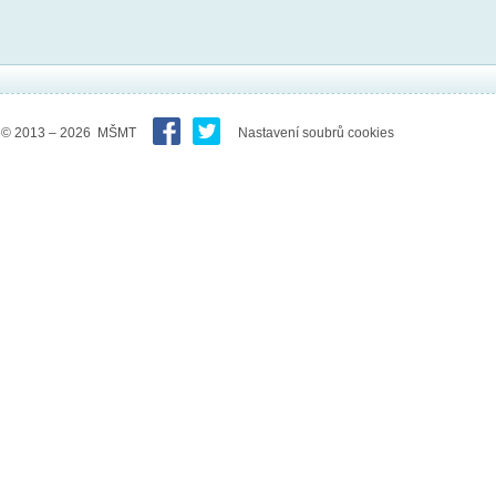
© 2013 – 2026 MŠMT
Nastavení soubrů cookies