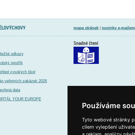
TĚLOVÝCHOVY
mapa stránek
|
novinky e-mailem
Snadné čtení
ležité odkazy
olský rejstřík
ehled vysokých škol
án veřejných zakázek 2026
evřená data
ORTÁL YOUR EUROPE
Používáme sou
Tyto webové stránky po
cílem vylepšení uživat
a reklam, analýzy návš