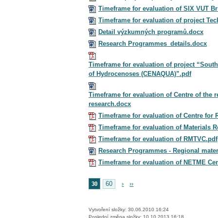
Timeframe for evaluation of SIX VUT B
Timeframe for evaluation of project Tec
Detail výzkumných programů.docx
Research Programmes_details.docx
Timeframe for evaluation of project “Sout
of Hydrocenoses (CENAQUA)”.pdf
Timeframe for evaluation of Centre of the 
research.docx
Timeframe for evaluation of Centre for
Timeframe for evaluation of Materials 
Timeframe for evaluation of RMTVC.pdf
Research Programmes - Regional materi
Timeframe for evaluation of NETME Cen
30
60
›
››
Vytvoření složky: 30.06.2010 16:24
Poslední změna složky: 10.10.2013 16:18