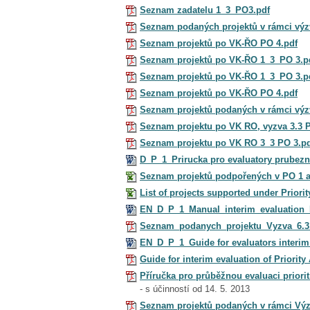
Seznam zadatelu 1_3_PO3.pdf
Seznam podaných projektů v rámci výzv
Seznam projektů po VK-ŘO PO 4.pdf
Seznam projektů po VK-ŘO 1_3_PO 3.p
Seznam projektů po VK-ŘO 1_3_PO 3.p
Seznam projektů po VK-ŘO PO 4.pdf
Seznam projektů podaných v rámci výz
Seznam projektu po VK RO, vyzva 3.3 
Seznam projektu po VK RO 3_3 PO 3.p
D_P_1_Prirucka pro evaluatory prubezné
Seznam projektů podpořených v PO 1 a
List of projects supported under Priorit
EN_D_P_1_Manual_interim_evaluation
Seznam_podanych_projektu_Vyzva_6.3
EN_D_P_1_Guide for evaluators interim
Guide for interim evaluation of Priority
Příručka pro průběžnou evaluaci priorit
- s účinností od 14. 5. 2013
Seznam projektů podaných v rámci Výzv