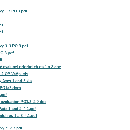
y 1.3 PO 3.pdf
df
df
vy 3_3 PO 3.pdf
PO 3.pdf
df
 evaluaci prioritnich os 1 a 2.doc
 2 OP VaVpI.xls
y Axes 1 and 2.xls
_PO1a2.docx
.pdf
 evaluation PO1,2_2.0.doc
 Axis 1 and 2_4.1.pdf
ních os 1 a 2_4.1.pdf
y č. 7.3.pdf