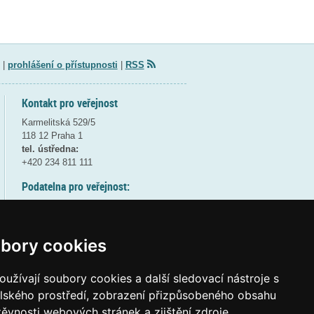
|
prohlášení o přístupnosti
|
RSS
Kontakt pro veřejnost
Karmelitská 529/5
118 12 Praha 1
tel. ústředna:
+420 234 811 111
Podatelna pro veřejnost:
pondělí a středa - 7:30-17:00
úterý a čtvrtek - 7:30-15:30
pátek - 7:30-14:00
bory cookies
8:30 - 9:30 - bezpečnostní přestávka
(více informací
ZDE
)
užívají soubory cookies a další sledovací nástroje s
elského prostředí, zobrazení přizpůsobeného obsahu
Elektronická podatelna:
těvnosti webových stránek a zjištění zdroje
posta@msmt
gov
cz