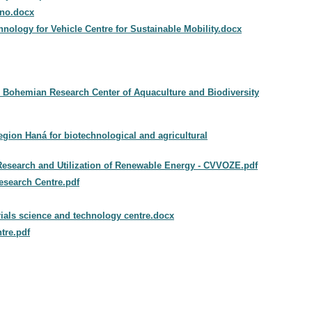
rno.docx
hnology for Vehicle Centre for Sustainable Mobility.docx
h Bohemian Research Center of Aquaculture and Biodiversity
region Haná for biotechnological and agricultural
 Research and Utilization of Renewable Energy - CVVOZE.pdf
Research Centre.pdf
als science and technology centre.docx
tre.pdf