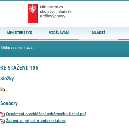
MINISTERSTVO
VZDĚLÁVÁNÍ
MLÁDEŽ
Titulní stránka
|
Zpět
KE STAŽENÍ: 196
Složky
..
Soubory
Oznámení o vyhlášení výběrového řízení.pdf
Žadost_o_prijeti_a_zařazení.docx