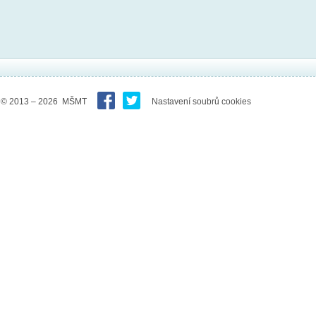
© 2013 – 2026 MŠMT
Nastavení soubrů cookies