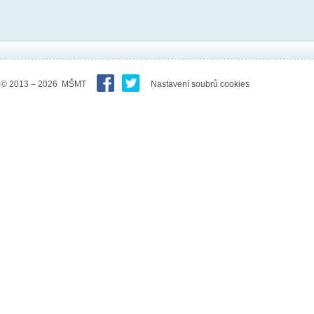
© 2013 – 2026 MŠMT
Nastavení soubrů cookies