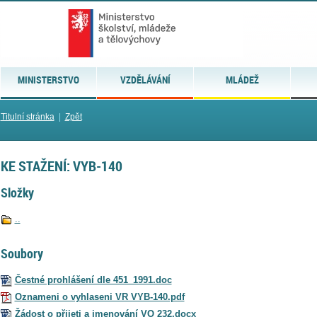
MINISTERSTVO
VZDĚLÁVÁNÍ
MLÁDEŽ
Titulní stránka
|
Zpět
KE STAŽENÍ: VYB-140
Složky
..
Soubory
Čestné prohlášení dle 451_1991.doc
Oznameni o vyhlaseni VR VYB-140.pdf
Žádost o přijeti a jmenování VO 232.docx