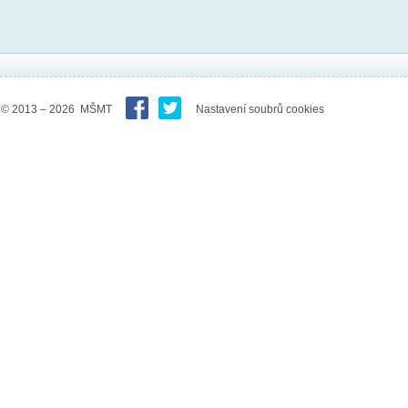
© 2013 – 2026 MŠMT
Nastavení soubrů cookies