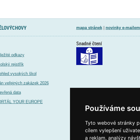
TĚLOVÝCHOVY
mapa stránek
|
novinky e-mailem
Snadné čtení
ležité odkazy
olský rejstřík
ehled vysokých škol
án veřejných zakázek 2026
evřená data
ORTÁL YOUR EUROPE
Používáme sou
Tyto webové stránky po
cílem vylepšení uživat
a reklam, analýzy návš