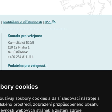
|
prohlášení o přístupnosti
|
RSS
Kontakt pro veřejnost
Karmelitská 529/5
118 12 Praha 1
tel. ústředna:
+420 234 811 111
Podatelna pro veřejnost:
pondělí a středa - 7:30-17:00
úterý a čtvrtek - 7:30-15:30
pátek - 7:30-14:00
bory cookies
8:30 - 9:30 - bezpečnostní přestávka
(více informací
ZDE
)
užívají soubory cookies a další sledovací nástroje s
elského prostředí, zobrazení přizpůsobeného obsahu
Elektronická podatelna:
těvnosti webových stránek a zjištění zdroje
posta@msmt
gov
cz