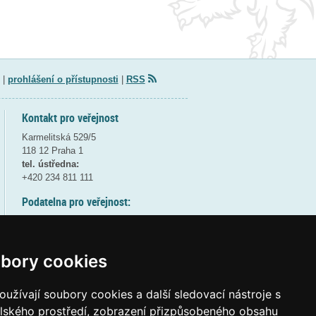
|
prohlášení o přístupnosti
|
RSS
Kontakt pro veřejnost
Karmelitská 529/5
118 12 Praha 1
tel. ústředna:
+420 234 811 111
Podatelna pro veřejnost:
pondělí a středa - 7:30-17:00
úterý a čtvrtek - 7:30-15:30
pátek - 7:30-14:00
bory cookies
8:30 - 9:30 - bezpečnostní přestávka
(více informací
ZDE
)
užívají soubory cookies a další sledovací nástroje s
elského prostředí, zobrazení přizpůsobeného obsahu
Elektronická podatelna: