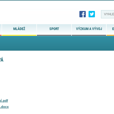
MLÁDEŽ
SPORT
VÝZKUM A VÝVOJ
E
VÁ
í.pdf
M.docx