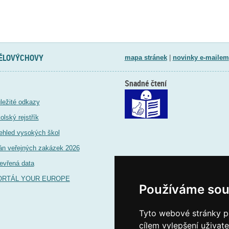
TĚLOVÝCHOVY
mapa stránek
|
novinky e-mailem
Snadné čtení
ležité odkazy
olský rejstřík
ehled vysokých škol
án veřejných zakázek 2026
evřená data
ORTÁL YOUR EUROPE
Používáme sou
Tyto webové stránky po
cílem vylepšení uživat