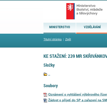
MINISTERSTVO
VZDĚLÁVÁNÍ
Titulní stránka
|
Zpět
KE STAŽENÍ: 239 MR SKŘIVÁNKO
Složky
..
Soubory
Oznámení o vyhlášení výběrového řízen
Žádost o přijetí do SP a zařazení na S