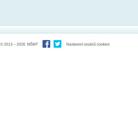
© 2013 – 2026 MŠMT
Nastavení soubrů cookies