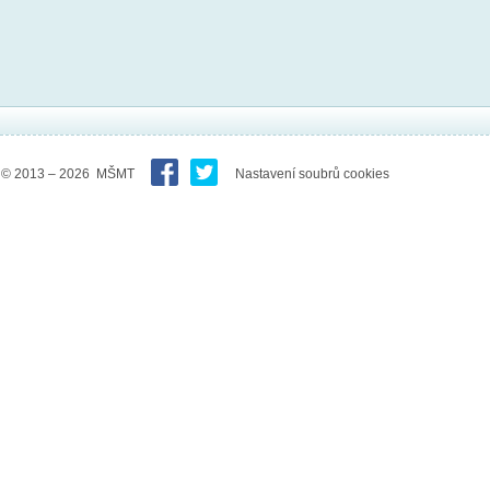
© 2013 – 2026 MŠMT
Nastavení soubrů cookies