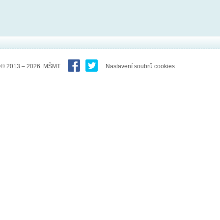
© 2013 – 2026 MŠMT
Nastavení soubrů cookies