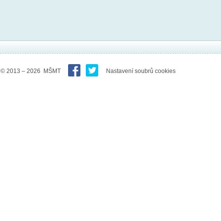
© 2013 – 2026 MŠMT
Nastavení soubrů cookies