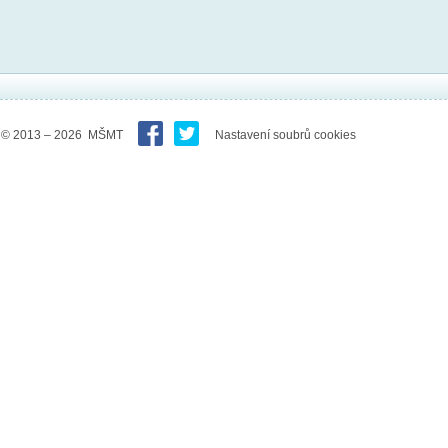
© 2013 – 2026 MŠMT
Nastavení soubrů cookies