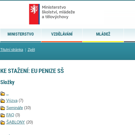
MINISTERSTVO
VZDĚLÁVÁNÍ
MLÁDEŽ
Titulní stránka
|
Zpět
KE STAŽENÍ: EU PENIZE SŠ
Složky
..
Výzva
(7)
Semináře
(10)
FAQ
(3)
ŠABLONY
(20)